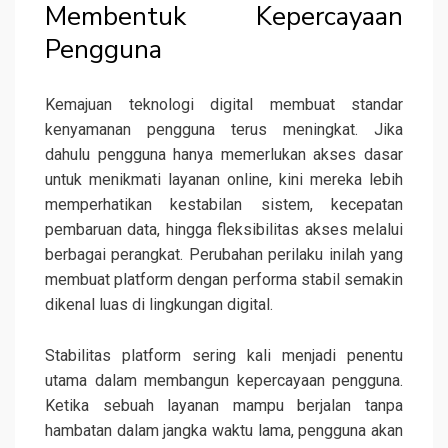
Membentuk Kepercayaan
Pengguna
Kemajuan teknologi digital membuat standar
kenyamanan pengguna terus meningkat. Jika
dahulu pengguna hanya memerlukan akses dasar
untuk menikmati layanan online, kini mereka lebih
memperhatikan kestabilan sistem, kecepatan
pembaruan data, hingga fleksibilitas akses melalui
berbagai perangkat. Perubahan perilaku inilah yang
membuat platform dengan performa stabil semakin
dikenal luas di lingkungan digital.
Stabilitas platform sering kali menjadi penentu
utama dalam membangun kepercayaan pengguna.
Ketika sebuah layanan mampu berjalan tanpa
hambatan dalam jangka waktu lama, pengguna akan