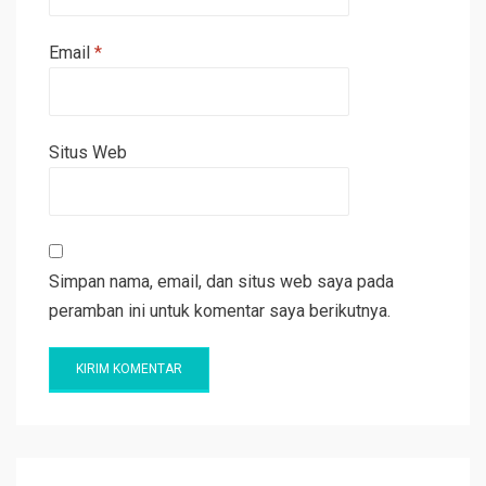
Email
*
Situs Web
Simpan nama, email, dan situs web saya pada
peramban ini untuk komentar saya berikutnya.