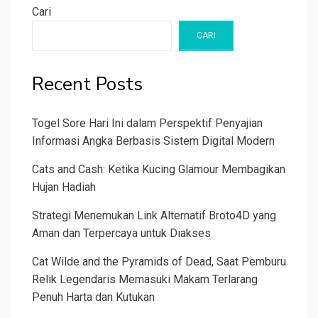
Cari
CARI
Recent Posts
Togel Sore Hari Ini dalam Perspektif Penyajian
Informasi Angka Berbasis Sistem Digital Modern
Cats and Cash: Ketika Kucing Glamour Membagikan
Hujan Hadiah
Strategi Menemukan Link Alternatif Broto4D yang
Aman dan Terpercaya untuk Diakses
Cat Wilde and the Pyramids of Dead, Saat Pemburu
Relik Legendaris Memasuki Makam Terlarang
Penuh Harta dan Kutukan