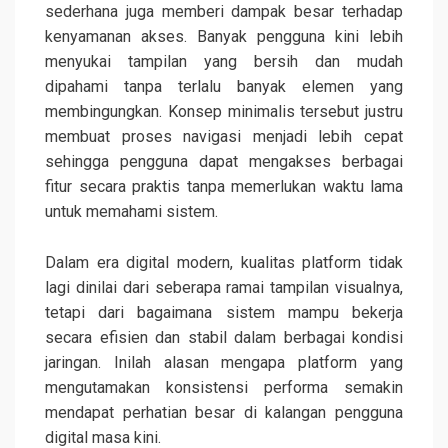
sederhana juga memberi dampak besar terhadap
kenyamanan akses. Banyak pengguna kini lebih
menyukai tampilan yang bersih dan mudah
dipahami tanpa terlalu banyak elemen yang
membingungkan. Konsep minimalis tersebut justru
membuat proses navigasi menjadi lebih cepat
sehingga pengguna dapat mengakses berbagai
fitur secara praktis tanpa memerlukan waktu lama
untuk memahami sistem.
Dalam era digital modern, kualitas platform tidak
lagi dinilai dari seberapa ramai tampilan visualnya,
tetapi dari bagaimana sistem mampu bekerja
secara efisien dan stabil dalam berbagai kondisi
jaringan. Inilah alasan mengapa platform yang
mengutamakan konsistensi performa semakin
mendapat perhatian besar di kalangan pengguna
digital masa kini.