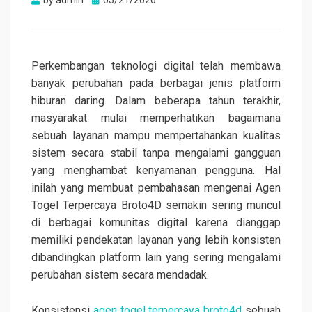
by
admin
05/21/2026
on
Perkembangan teknologi digital telah membawa
banyak perubahan pada berbagai jenis platform
hiburan daring. Dalam beberapa tahun terakhir,
masyarakat mulai memperhatikan bagaimana
sebuah layanan mampu mempertahankan kualitas
sistem secara stabil tanpa mengalami gangguan
yang menghambat kenyamanan pengguna. Hal
inilah yang membuat pembahasan mengenai Agen
Togel Terpercaya Broto4D semakin sering muncul
di berbagai komunitas digital karena dianggap
memiliki pendekatan layanan yang lebih konsisten
dibandingkan platform lain yang sering mengalami
perubahan sistem secara mendadak.
Konsistensi
agen togel terpercaya broto4d
sebuah