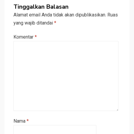
Tinggalkan Balasan
Alamat email Anda tidak akan dipublikasikan.
Ruas
yang wajib ditandai
*
Komentar
*
Nama
*