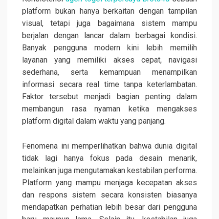
platform bukan hanya berkaitan dengan tampilan
visual, tetapi juga bagaimana sistem mampu
berjalan dengan lancar dalam berbagai kondisi.
Banyak pengguna modern kini lebih memilih
layanan yang memiliki akses cepat, navigasi
sederhana, serta kemampuan menampilkan
informasi secara real time tanpa keterlambatan.
Faktor tersebut menjadi bagian penting dalam
membangun rasa nyaman ketika mengakses
platform digital dalam waktu yang panjang.
Fenomena ini memperlihatkan bahwa dunia digital
tidak lagi hanya fokus pada desain menarik,
melainkan juga mengutamakan kestabilan performa.
Platform yang mampu menjaga kecepatan akses
dan respons sistem secara konsisten biasanya
mendapatkan perhatian lebih besar dari pengguna