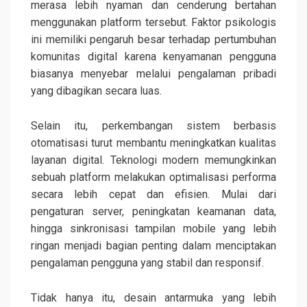
merasa lebih nyaman dan cenderung bertahan
menggunakan platform tersebut. Faktor psikologis
ini memiliki pengaruh besar terhadap pertumbuhan
komunitas digital karena kenyamanan pengguna
biasanya menyebar melalui pengalaman pribadi
yang dibagikan secara luas.
Selain itu, perkembangan sistem berbasis
otomatisasi turut membantu meningkatkan kualitas
layanan digital. Teknologi modern memungkinkan
sebuah platform melakukan optimalisasi performa
secara lebih cepat dan efisien. Mulai dari
pengaturan server, peningkatan keamanan data,
hingga sinkronisasi tampilan mobile yang lebih
ringan menjadi bagian penting dalam menciptakan
pengalaman pengguna yang stabil dan responsif.
Tidak hanya itu, desain antarmuka yang lebih