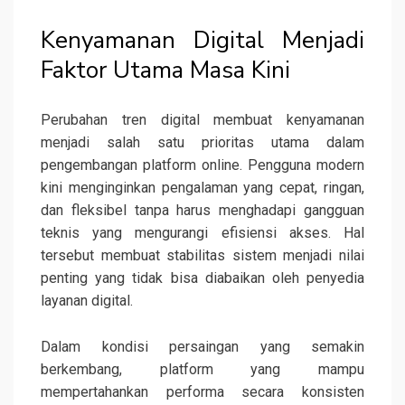
Kenyamanan Digital Menjadi
Faktor Utama Masa Kini
Perubahan tren digital membuat kenyamanan
menjadi salah satu prioritas utama dalam
pengembangan platform online. Pengguna modern
kini menginginkan pengalaman yang cepat, ringan,
dan fleksibel tanpa harus menghadapi gangguan
teknis yang mengurangi efisiensi akses. Hal
tersebut membuat stabilitas sistem menjadi nilai
penting yang tidak bisa diabaikan oleh penyedia
layanan digital.
Dalam kondisi persaingan yang semakin
berkembang, platform yang mampu
mempertahankan performa secara konsisten