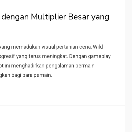
i dengan Multiplier Besar yang
i yang memadukan visual pertanian ceria, Wild
 progresif yang terus meningkat. Dengan gameplay
slot ini menghadirkan pengalaman bermain
an bagi para pemain.