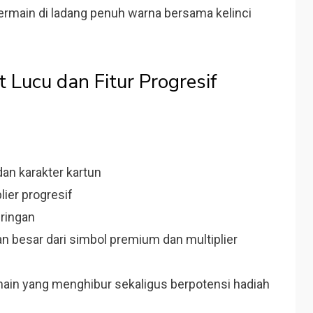
ermain di ladang penuh warna bersama kelinci
 Lucu dan Fitur Progresif
n karakter kartun
ier progresif
ringan
besar dari simbol premium dan multiplier
ain yang menghibur sekaligus berpotensi hadiah