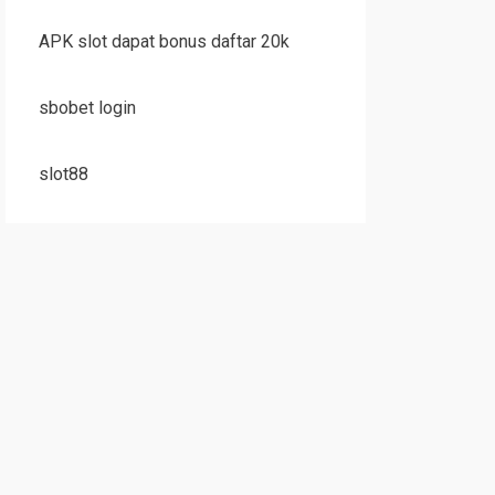
APK slot dapat bonus daftar 20k
sbobet login
slot88