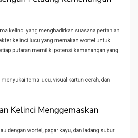
ema kelinci yang menghadirkan suasana pertanian
rakter kelinci lucu yang memakan wortel untuk
etiap putaran memiliki potensi kemenangan yang
menyukai tema lucu, visual kartun cerah, dan
 dan Kelinci Menggemaskan
jau dengan wortel, pagar kayu, dan ladang subur