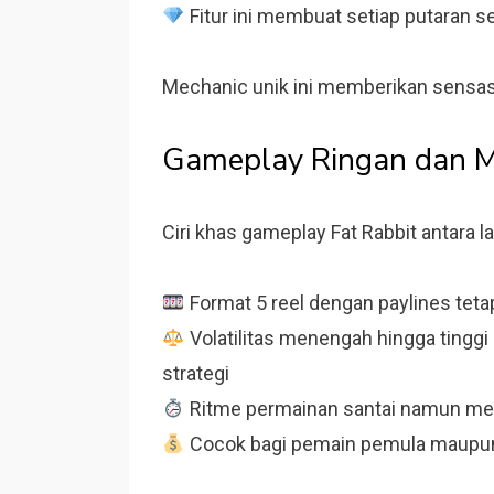
Fitur ini membuat setiap putaran
Mechanic unik ini memberikan sensa
Gameplay Ringan dan M
Ciri khas gameplay Fat Rabbit antara la
Format 5 reel dengan paylines teta
Volatilitas menengah hingga ting
strategi
Ritme permainan santai namun me
Cocok bagi pemain pemula maupun 