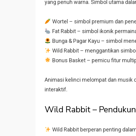
yang penuh warna. Simbol utama dala
Wortel – simbol premium dan penen
Fat Rabbit – simbol ikonik permain
Bunga & Pagar Kayu – simbol men
Wild Rabbit – menggantikan simbo
Bonus Basket – pemicu fitur multip
Animasi kelinci melompat dan musi
interaktif.
Wild Rabbit – Penduku
Wild Rabbit berperan penting dal