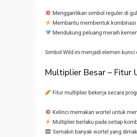
Menggantikan simbol reguler di gu
Membantu membentuk kombinasi 
Mendukung peluang meraih kemenang
Simbol Wild ini menjadi elemen kunci 
Multiplier Besar – Fitur
Fitur multiplier bekerja secara prog
Kelinci memakan wortel untuk menin
Multiplier berlaku pada setiap ko
Semakin banyak wortel yang dimak