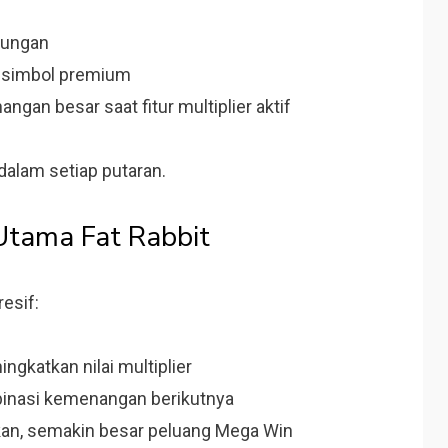
lungan
simbol premium
an besar saat fitur multiplier aktif
dalam setiap putaran.
 Utama Fat Rabbit
resif:
gkatkan nilai multiplier
mbinasi kemenangan berikutnya
an, semakin besar peluang Mega Win