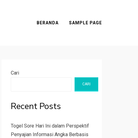
BERANDA
SAMPLE PAGE
Cari
CARI
Recent Posts
Togel Sore Hari Ini dalam Perspektif
Penyajian Informasi Angka Berbasis