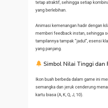
tetap atraktif, sehingga setiap komb
yang berlebihan.
Animasi kemenangan hadir dengan kila
memberi feedback instan, sehingga se
tampilannya tampak “jadul”, esensi kl
yang panjang.
Simbol Nilai Tinggi dan
Ikon buah berbeda dalam game ini memil
semangka dan jeruk cenderung menamp
kartu biasa (A, K, Q, J, 10).