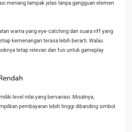
inasi menang tampak jelas tanpa gangguan elemen
tan warna yang eye-catching dan suara riff yang
tiap kemenangan terasa lebih berarti. Walau
asiknya tetap relevan dan fun untuk gameplay
 Rendah
iki level nilai yang bervariasi. Misalnya,
ilkan pembayaran lebih tinggi dibanding simbol