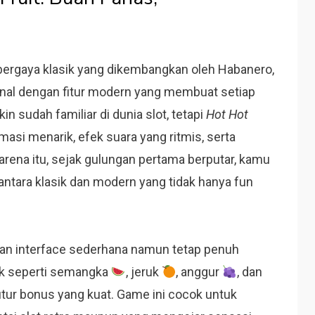
e bergaya klasik yang dikembangkan oleh
Habanero
,
nal dengan fitur modern yang membuat setiap
 sudah familiar di dunia slot, tetapi
Hot Hot
si menarik, efek suara yang ritmis, serta
ena itu, sejak gulungan pertama berputar, kamu
ntara klasik dan modern yang tidak hanya fun
an interface sederhana namun tetap penuh
ik seperti semangka
, jeruk
, anggur
, dan
itur bonus yang kuat. Game ini cocok untuk