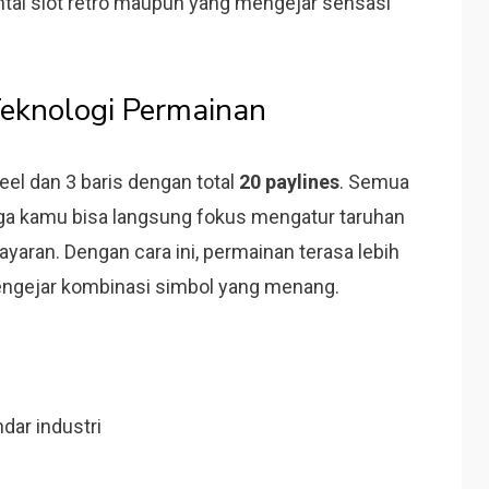
tai slot retro maupun yang mengejar sensasi
Teknologi Permainan
el dan 3 baris dengan total
20 paylines
. Semua
gga kamu bisa langsung fokus mengatur taruhan
yaran. Dengan cara ini, permainan terasa lebih
mengejar kombinasi simbol yang menang.
dar industri