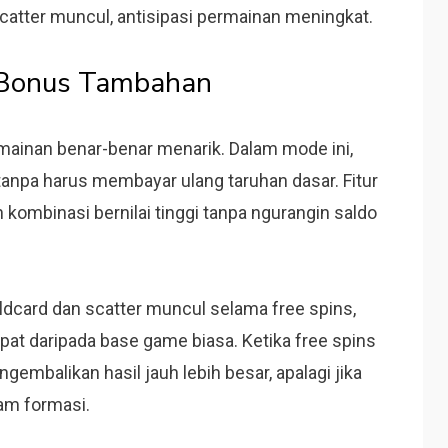
l scatter muncul, antisipasi permainan meningkat.
n Bonus Tambahan
ermainan benar-benar menarik. Dalam mode ini,
npa harus membayar ulang taruhan dasar. Fitur
kombinasi bernilai tinggi tanpa ngurangin saldo
ldcard dan scatter muncul selama free spins,
t daripada base game biasa. Ketika free spins
gembalikan hasil jauh lebih besar, apalagi jika
lam formasi.