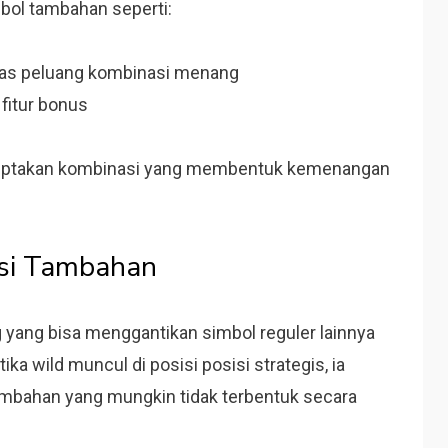
bol tambahan seperti:
as peluang kombinasi menang
itur bonus
nciptakan kombinasi yang membentuk kemenangan
asi Tambahan
g yang bisa menggantikan simbol reguler lainnya
a wild muncul di posisi posisi strategis, ia
mbahan yang mungkin tidak terbentuk secara