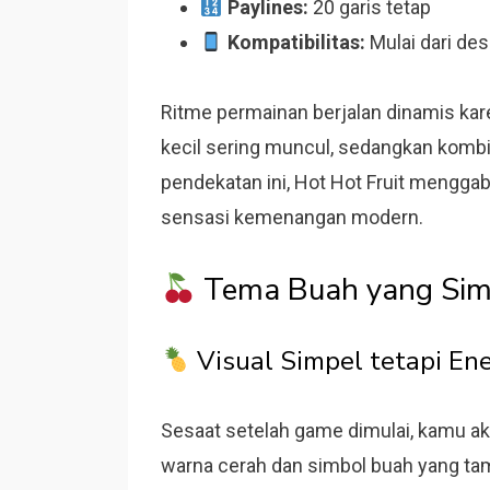
Paylines:
20 garis tetap
Kompatibilitas:
Mulai dari de
Ritme permainan berjalan dinamis ka
kecil sering muncul, sedangkan kombi
pendekatan ini, Hot Hot Fruit mengga
sensasi kemenangan modern.
Tema Buah yang Simp
Visual Simpel tetapi Ene
Sesaat setelah game dimulai, kamu ak
warna cerah dan simbol buah yang t