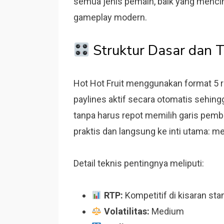
semua jenis pemain, baik yang mencin
gameplay modern.
Struktur Dasar dan 
Hot Hot Fruit menggunakan format 5 re
paylines aktif secara otomatis sehin
tanpa harus repot memilih garis pemba
praktis dan langsung ke inti utama: 
Detail teknis pentingnya meliputi:
RTP:
Kompetitif di kisaran stan
Volatilitas:
Medium