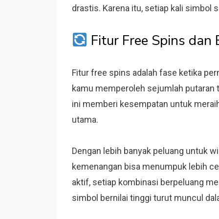
drastis. Karena itu, setiap kali simbo
Fitur Free Spins da
Fitur free spins adalah fase ketika p
kamu memperoleh sejumlah putaran ta
ini memberi kesempatan untuk meraih 
utama.
Dengan lebih banyak peluang untuk wi
kemenangan bisa menumpuk lebih cepa
aktif, setiap kombinasi berpeluang men
simbol bernilai tinggi turut muncul da